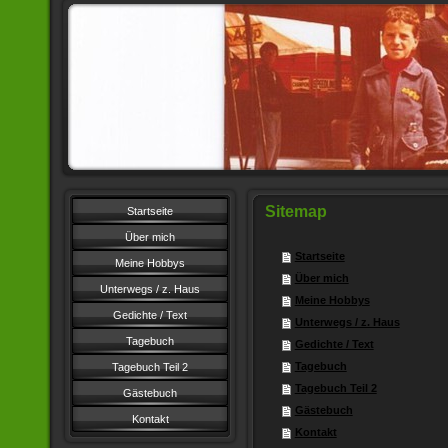
Sitemap
Startseite
Über mich
Startseite
Meine Hobbys
Über mich
Unterwegs / z. Haus
Meine Hobbys
Gedichte / Text
Unterwegs / z. Haus
Tagebuch
Gedichte / Text
Tagebuch
Tagebuch Teil 2
Tagebuch Teil 2
Gästebuch
Gästebuch
Kontakt
Kontakt